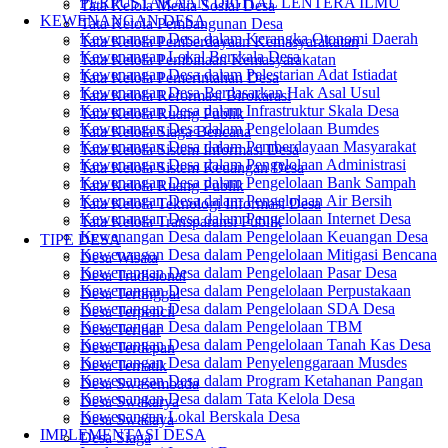
PERPUSTAKAAN DIGITAL LENTERA ILMU
Tata Kelola Media Sosial Desa
KEWENANGAN DESA
Tata Kelola Pembangunan Desa
Kewenangan Desa dalam Kerangka Otonomi Daerah
Tata Kelola Pemberdayaan Kemasyarakatan
Kewenangan Lokal Berskala Desa
Tata Kelola Pembinaan Kemasyarakatan
Kewenangan Desa dalam Pelestarian Adat Istiadat
Tata Kelola Pemerintahan Desa
Kewenangan Desa Berdasarkan Hak Asal Usul
Tata Kelola Reformasi Birokarasi
Kewenangan Desa dalam Infrastruktur Skala Desa
Tata Kelola Ruang Publik
Kewenangan Desa dalam Pengelolaan Bumdes
Tata Kelola Siaga Bencana
Kewenangan Desa dalam Pemberdayaan Masyarakat
Tata Kelola Sistem Informasi Desa
Kewenangan Desa dalam Pengelolaan Administrasi
Tata Kelola Sistem Keuangan Desa
Kewenangan Desa dalam Pengelolaan Bank Sampah
Tata Kelola Ruang Publik
Kewenangan Desa dalam Pengelolaan Air Bersih
Tata Kelola Teknologi Informasi Desa
Kewenangan Desa dalam Pengelolaan Internet Desa
Tata Kelola Transparansi Publik
Kewenangan Desa dalam Pengelolaan Keuangan Desa
TIPE DESA
Kewenangan Desa dalam Pengelolaan Mitigasi Bencana
Desa Wisata
Kewenangan Desa dalam Pengelolaan Pasar Desa
Desa Tradisional
Kewenangan Desa dalam Pengelolaan Perpustakaan
Desa Tertinggal
Kewenangan Desa dalam Pengelolaan SDA Desa
Desa Terpencil
Kewenangan Desa dalam Pengelolaan TBM
Desa Terluar
Kewenangan Desa dalam Pengelolaan Tanah Kas Desa
Desa Terdepan
Kewenangan Desa dalam Penyelenggaraan Musdes
Desa Tematik
Kewenangan Desa dalam Program Ketahanan Pangan
Desa Swasembada
Kewenangan Desa dalam Tata Kelola Desa
Desa Swakarya
Kewenangan Lokal Berskala Desa
Desa Swadaya
IMPLEMENTASI DESA
Desa Siaga