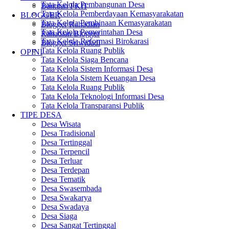
Tata Kelola Pembangunan Desa
Bantuan PKH
Tata Kelola Pemberdayaan Kemasyarakatan
BLOGGER
Tata Kelola Pembinaan Kemasyarakatan
Blogger Rahadian
Tata Kelola Pemerintahan Desa
Rahadian Blogger
Tata Kelola Reformasi Birokarasi
Blogger Sriwidadi
Tata Kelola Ruang Publik
OPINI
Tata Kelola Siaga Bencana
Tata Kelola Sistem Informasi Desa
Tata Kelola Sistem Keuangan Desa
Tata Kelola Ruang Publik
Tata Kelola Teknologi Informasi Desa
Tata Kelola Transparansi Publik
TIPE DESA
Desa Wisata
Desa Tradisional
Desa Tertinggal
Desa Terpencil
Desa Terluar
Desa Terdepan
Desa Tematik
Desa Swasembada
Desa Swakarya
Desa Swadaya
Desa Siaga
Desa Sangat Tertinggal