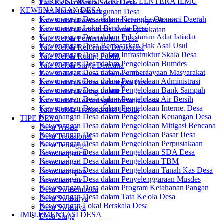
PERPUSTAKAAN DIGITAL LENTERA ILMU
Tata Kelola Media Sosial Desa
KEWENANGAN DESA
Tata Kelola Pembangunan Desa
Kewenangan Desa dalam Kerangka Otonomi Daerah
Tata Kelola Pemberdayaan Kemasyarakatan
Kewenangan Lokal Berskala Desa
Tata Kelola Pembinaan Kemasyarakatan
Kewenangan Desa dalam Pelestarian Adat Istiadat
Tata Kelola Pemerintahan Desa
Kewenangan Desa Berdasarkan Hak Asal Usul
Tata Kelola Reformasi Birokarasi
Kewenangan Desa dalam Infrastruktur Skala Desa
Tata Kelola Ruang Publik
Kewenangan Desa dalam Pengelolaan Bumdes
Tata Kelola Siaga Bencana
Kewenangan Desa dalam Pemberdayaan Masyarakat
Tata Kelola Sistem Informasi Desa
Kewenangan Desa dalam Pengelolaan Administrasi
Tata Kelola Sistem Keuangan Desa
Kewenangan Desa dalam Pengelolaan Bank Sampah
Tata Kelola Ruang Publik
Kewenangan Desa dalam Pengelolaan Air Bersih
Tata Kelola Teknologi Informasi Desa
Kewenangan Desa dalam Pengelolaan Internet Desa
Tata Kelola Transparansi Publik
Kewenangan Desa dalam Pengelolaan Keuangan Desa
TIPE DESA
Kewenangan Desa dalam Pengelolaan Mitigasi Bencana
Desa Wisata
Kewenangan Desa dalam Pengelolaan Pasar Desa
Desa Tradisional
Kewenangan Desa dalam Pengelolaan Perpustakaan
Desa Tertinggal
Kewenangan Desa dalam Pengelolaan SDA Desa
Desa Terpencil
Kewenangan Desa dalam Pengelolaan TBM
Desa Terluar
Kewenangan Desa dalam Pengelolaan Tanah Kas Desa
Desa Terdepan
Kewenangan Desa dalam Penyelenggaraan Musdes
Desa Tematik
Kewenangan Desa dalam Program Ketahanan Pangan
Desa Swasembada
Kewenangan Desa dalam Tata Kelola Desa
Desa Swakarya
Kewenangan Lokal Berskala Desa
Desa Swadaya
IMPLEMENTASI DESA
Desa Siaga