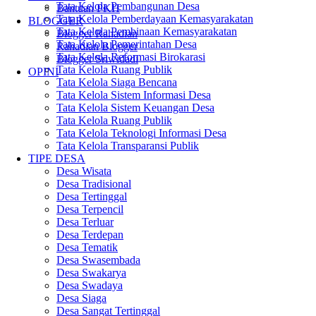
Tata Kelola Pembangunan Desa
Bantuan PKH
Tata Kelola Pemberdayaan Kemasyarakatan
BLOGGER
Tata Kelola Pembinaan Kemasyarakatan
Blogger Rahadian
Tata Kelola Pemerintahan Desa
Rahadian Blogger
Tata Kelola Reformasi Birokarasi
Blogger Sriwidadi
Tata Kelola Ruang Publik
OPINI
Tata Kelola Siaga Bencana
Tata Kelola Sistem Informasi Desa
Tata Kelola Sistem Keuangan Desa
Tata Kelola Ruang Publik
Tata Kelola Teknologi Informasi Desa
Tata Kelola Transparansi Publik
TIPE DESA
Desa Wisata
Desa Tradisional
Desa Tertinggal
Desa Terpencil
Desa Terluar
Desa Terdepan
Desa Tematik
Desa Swasembada
Desa Swakarya
Desa Swadaya
Desa Siaga
Desa Sangat Tertinggal