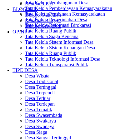
Tata Kelola Pembangunan Desa
Bantuan PKH
Tata Kelola Pemberdayaan Kemasyarakatan
BLOGGER
Tata Kelola Pembinaan Kemasyarakatan
Blogger Rahadian
Tata Kelola Pemerintahan Desa
Rahadian Blogger
Tata Kelola Reformasi Birokarasi
Blogger Sriwidadi
Tata Kelola Ruang Publik
OPINI
Tata Kelola Siaga Bencana
Tata Kelola Sistem Informasi Desa
Tata Kelola Sistem Keuangan Desa
Tata Kelola Ruang Publik
Tata Kelola Teknologi Informasi Desa
Tata Kelola Transparansi Publik
TIPE DESA
Desa Wisata
Desa Tradisional
Desa Tertinggal
Desa Terpencil
Desa Terluar
Desa Terdepan
Desa Tematik
Desa Swasembada
Desa Swakarya
Desa Swadaya
Desa Siaga
Desa Sangat Tertinggal