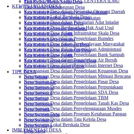
PERPUSTAKAAN DIGITAL LENTERA ILMU
Tata Kelola Media Sosial Desa
KEWENANGAN DESA
Tata Kelola Pembangunan Desa
Kewenangan Desa dalam Kerangka Otonomi Daerah
Tata Kelola Pemberdayaan Kemasyarakatan
Kewenangan Lokal Berskala Desa
Tata Kelola Pembinaan Kemasyarakatan
Kewenangan Desa dalam Pelestarian Adat Istiadat
Tata Kelola Pemerintahan Desa
Kewenangan Desa Berdasarkan Hak Asal Usul
Tata Kelola Reformasi Birokarasi
Kewenangan Desa dalam Infrastruktur Skala Desa
Tata Kelola Ruang Publik
Kewenangan Desa dalam Pengelolaan Bumdes
Tata Kelola Siaga Bencana
Kewenangan Desa dalam Pemberdayaan Masyarakat
Tata Kelola Sistem Informasi Desa
Kewenangan Desa dalam Pengelolaan Administrasi
Tata Kelola Sistem Keuangan Desa
Kewenangan Desa dalam Pengelolaan Bank Sampah
Tata Kelola Ruang Publik
Kewenangan Desa dalam Pengelolaan Air Bersih
Tata Kelola Teknologi Informasi Desa
Kewenangan Desa dalam Pengelolaan Internet Desa
Tata Kelola Transparansi Publik
Kewenangan Desa dalam Pengelolaan Keuangan Desa
TIPE DESA
Kewenangan Desa dalam Pengelolaan Mitigasi Bencana
Desa Wisata
Kewenangan Desa dalam Pengelolaan Pasar Desa
Desa Tradisional
Kewenangan Desa dalam Pengelolaan Perpustakaan
Desa Tertinggal
Kewenangan Desa dalam Pengelolaan SDA Desa
Desa Terpencil
Kewenangan Desa dalam Pengelolaan TBM
Desa Terluar
Kewenangan Desa dalam Pengelolaan Tanah Kas Desa
Desa Terdepan
Kewenangan Desa dalam Penyelenggaraan Musdes
Desa Tematik
Kewenangan Desa dalam Program Ketahanan Pangan
Desa Swasembada
Kewenangan Desa dalam Tata Kelola Desa
Desa Swakarya
Kewenangan Lokal Berskala Desa
Desa Swadaya
IMPLEMENTASI DESA
Desa Siaga