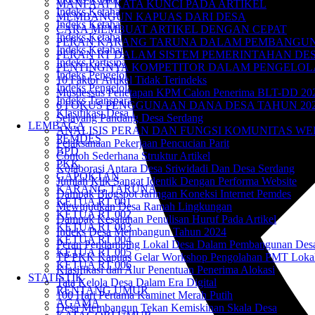
MANFAAT KATA KUNCI PADA ARTIKEL
Indeks Ketahanan Ekonomi
MEMBANGUN KAPUAS DARI DESA
Indeks Ketahanan Lingkungan
CARA MEMBUAT ARTIKEL DENGAN CEPAT
Indeks Ketahanan Pangan
PERAN KARANG TARUNA DALAM PEMBANGUNA
Indeks Ketahanan Sosial
PERAN RT DALAM SISTEM PEMERINTAHAN DE
Indeks Partisipasi Masyarakat
PENTINGNYA KOMPETITOR DALAM PENGELOL
Indeks Pengelolaan Kesehatan Desa
10 Faktor Artikel Tidak Terindeks
Indeks Pengelolaan Keuangan Desa
Musdessus Penetapan KPM Calon Penerima BLT-DD 20
Indeks Transparansi dan Akuntabilitas Desa
6 FOKUS PENGGUNAAN DANA DESA TAHUN 20
Klasifikasi Desa Berdasarkan Indeks Desa
Selayang Pandang Desa Serdang
LEMBAGA
ANALISIS PERAN DAN FUNGSI KOMUNITAS WE
PEMDES
Pelaksanaan Pekerjaan Pencucian Parit
BPD
Contoh Sederhana Struktur Artikel
PKK
Kolaborasi Antara Desa Sriwidadi Dan Desa Serdang
GAPOKTAN
Jumlah Klik Sangat Identik Dengan Performa Website
KARANG TARUNA
Dampak Blogspot Jaringan Koneksi Internet Pemdes
KETUA RT 001
Mewujudkan Desa Ramah Lingkungan
KETUA RT 002
Dampak Kesalahan Penulisan Huruf Pada Artikel
KETUA RT 003
Indeks Desa Membangun Tahun 2024
KETUA RT 004
Peran Pendamping Lokal Desa Dalam Pembangunan Des
KETUA RT 005
TP PKK Kapuas Gelar Workshop Pengolahan PMT Loka
KETUA RT 006
Klasifikasi dan Alur Penentuan Penerima Alokasi
STATISTIK
Tata Kelola Desa Dalam Era Digital
RENTANG UMUR
100 Hari Pertama Kaminet Merah Putih
AGAMA
Desa Membangun Tekan Kemiskinan Skala Desa