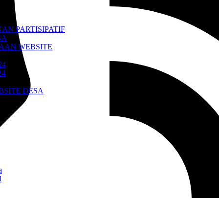
N PARTISIPATIF
SA
AAN WEBSITE
24
24
BSITE DESA
a
l