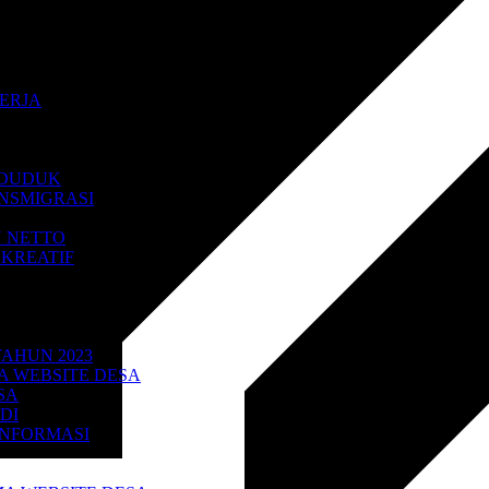
PD
ERJA
 RIZKYAWAN
NDUDUK
NSMIGRASI
 NETTO
KREATIF
AHUN 2023
A
 WEBSITE DESA
SA
DI
INFORMASI