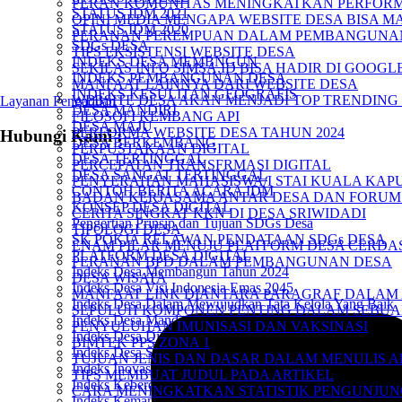
PERAN KOMUNITAS MENINGKATKAN PERFORM
STATUS IDM 2021
OPINI MEDIA MENGAPA WEBSITE DESA BISA MA
STATUS IDM 2020
PERANAN PEREMPUAN DALAM PEMBANGUNA
SDGs DESA
TIPS EKSISTENSI WEBSITE DESA
INDEKS DESA MEMBNGUN
SEKILAS INFO SIMSA.ID BISA HADIR DI GOOG
INDEKS PEMBANGUNAN DESA
MANFAAT LAINNYA DARI WEBSITE DESA
INDEKS KESULITAN GEOGRAFIS
WEBSITE DESA AKAN MENJADI TOP TRENDING 
Layanan Pengaduan
DESA MANDIRI
FILOSOFI KEMBANG API
DESA MAJU
PERFORMA WEBSITE DESA TAHUN 2024
Hubungi Kami :
DESA BERKEMBANG
PERPUSTAKAAN DIGITAL
DESA TERTINGGAL
PERCEPATAN TRANSFRMASI DIGITAL
DESA SANGAT TERTINGGAL
PENYERAHAN MAHASISWA/I STAI KUALA KAPU
CONTOH BERITA ACARA IDM
BADAN KERJASAMA ANTAR DESA DAN FORUM
KONSEP DESA DIGITAL
CERITA SINGKAT KKN DI DESA SRIWIDADI
Pengertian Prinsip dan Tujuan SDGs Desa
TIPOLOGI DESA
SK POKJA RELAWAN PENDATAAN SDGs DESA
ENAM PILAR MENUJU PLATFORM DESA CERDA
PLATFORM DESA DIGITAL
PERANAN BPD DALAM PEMBANGUNAN DESA
Indeks Desa Membangun Tahun 2024
DESA WISATA
Indeks Desa Visi Indonesia Emas 2045
MANFAAT LINK DIANTARA PARAGRAF DALAM 
Indeks Desa Dalam Mewujudkan Tata Kelola Yang Baik
SEPULUH KOMPONEN PENTING DALAM SEBUA
Indeks Desa Mandiri
PENYULUHAN IMUNISASI DAN VAKSINASI
Indeks Desa Digital
BIMTEK PPS ZONA 1
Indeks Desa Sejahtera
TUJUAN JENIS DAN DASAR DALAM MENULIS A
Indeks Inovasi Desa
TIPS MEMBUAT JUDUL PADA ARTIKEL
Indeks Keberdayaan Masyarakat
CARA MENINGKATKAN STATISTIK PENGUNJUN
Indeks Kemandirian Desa