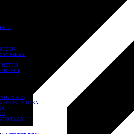
PD
ERJA
 RIZKYAWAN
NDUDUK
NSMIGRASI
 NETTO
KREATIF
AHUN 2023
A
 WEBSITE DESA
SA
DI
INFORMASI