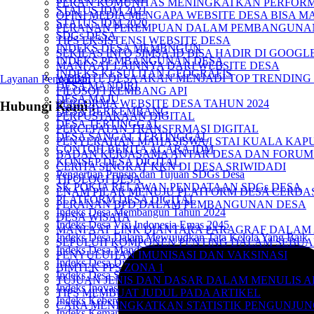
PERAN KOMUNITAS MENINGKATKAN PERFORM
STATUS IDM 2021
OPINI MEDIA MENGAPA WEBSITE DESA BISA MA
STATUS IDM 2020
PERANAN PEREMPUAN DALAM PEMBANGUNA
SDGs DESA
TIPS EKSISTENSI WEBSITE DESA
INDEKS DESA MEMBNGUN
SEKILAS INFO SIMSA.ID BISA HADIR DI GOOG
INDEKS PEMBANGUNAN DESA
MANFAAT LAINNYA DARI WEBSITE DESA
INDEKS KESULITAN GEOGRAFIS
WEBSITE DESA AKAN MENJADI TOP TRENDING 
Layanan Pengaduan
DESA MANDIRI
FILOSOFI KEMBANG API
DESA MAJU
PERFORMA WEBSITE DESA TAHUN 2024
Hubungi Kami :
DESA BERKEMBANG
PERPUSTAKAAN DIGITAL
DESA TERTINGGAL
PERCEPATAN TRANSFRMASI DIGITAL
DESA SANGAT TERTINGGAL
PENYERAHAN MAHASISWA/I STAI KUALA KAPU
CONTOH BERITA ACARA IDM
BADAN KERJASAMA ANTAR DESA DAN FORUM
KONSEP DESA DIGITAL
CERITA SINGKAT KKN DI DESA SRIWIDADI
Pengertian Prinsip dan Tujuan SDGs Desa
TIPOLOGI DESA
SK POKJA RELAWAN PENDATAAN SDGs DESA
ENAM PILAR MENUJU PLATFORM DESA CERDA
PLATFORM DESA DIGITAL
PERANAN BPD DALAM PEMBANGUNAN DESA
Indeks Desa Membangun Tahun 2024
DESA WISATA
Indeks Desa Visi Indonesia Emas 2045
MANFAAT LINK DIANTARA PARAGRAF DALAM 
Indeks Desa Dalam Mewujudkan Tata Kelola Yang Baik
SEPULUH KOMPONEN PENTING DALAM SEBUA
Indeks Desa Mandiri
PENYULUHAN IMUNISASI DAN VAKSINASI
Indeks Desa Digital
BIMTEK PPS ZONA 1
Indeks Desa Sejahtera
TUJUAN JENIS DAN DASAR DALAM MENULIS A
Indeks Inovasi Desa
TIPS MEMBUAT JUDUL PADA ARTIKEL
Indeks Keberdayaan Masyarakat
CARA MENINGKATKAN STATISTIK PENGUNJUN
Indeks Kemandirian Desa