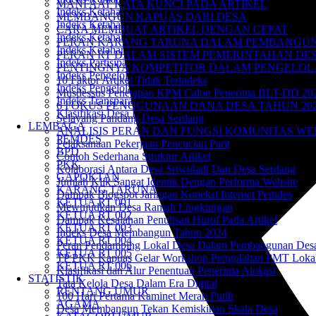
MANFAAT KATA KUNCI PADA ARTIKEL
Indeks Ketahanan Ekonomi
MEMBANGUN KAPUAS DARI DESA
Indeks Ketahanan Lingkungan
CARA MEMBUAT ARTIKEL DENGAN CEPAT
Indeks Ketahanan Pangan
PERAN KARANG TARUNA DALAM PEMBANGUNA
Indeks Ketahanan Sosial
PERAN RT DALAM SISTEM PEMERINTAHAN DE
Indeks Partisipasi Masyarakat
PENTINGNYA KOMPETITOR DALAM PENGELOL
Indeks Pengelolaan Kesehatan Desa
10 Faktor Artikel Tidak Terindeks
Indeks Pengelolaan Keuangan Desa
Musdessus Penetapan KPM Calon Penerima BLT-DD 20
Indeks Transparansi dan Akuntabilitas Desa
6 FOKUS PENGGUNAAN DANA DESA TAHUN 20
Klasifikasi Desa Berdasarkan Indeks Desa
Selayang Pandang Desa Serdang
LEMBAGA
ANALISIS PERAN DAN FUNGSI KOMUNITAS WE
PEMDES
Pelaksanaan Pekerjaan Pencucian Parit
BPD
Contoh Sederhana Struktur Artikel
PKK
Kolaborasi Antara Desa Sriwidadi Dan Desa Serdang
GAPOKTAN
Jumlah Klik Sangat Identik Dengan Performa Website
KARANG TARUNA
Dampak Blogspot Jaringan Koneksi Internet Pemdes
KETUA RT 001
Mewujudkan Desa Ramah Lingkungan
KETUA RT 002
Dampak Kesalahan Penulisan Huruf Pada Artikel
KETUA RT 003
Indeks Desa Membangun Tahun 2024
KETUA RT 004
Peran Pendamping Lokal Desa Dalam Pembangunan Des
KETUA RT 005
TP PKK Kapuas Gelar Workshop Pengolahan PMT Loka
KETUA RT 006
Klasifikasi dan Alur Penentuan Penerima Alokasi
STATISTIK
Tata Kelola Desa Dalam Era Digital
RENTANG UMUR
100 Hari Pertama Kaminet Merah Putih
AGAMA
Desa Membangun Tekan Kemiskinan Skala Desa