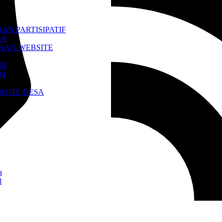
N PARTISIPATIF
SA
AAN WEBSITE
24
24
BSITE DESA
a
l