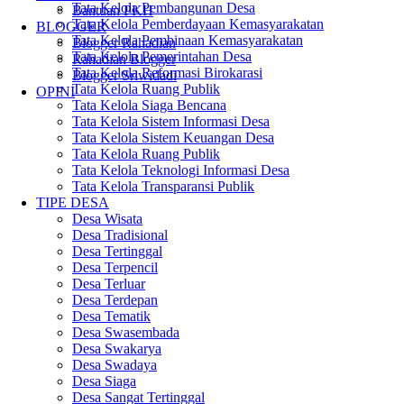
Tata Kelola Pembangunan Desa
Bantuan PKH
Tata Kelola Pemberdayaan Kemasyarakatan
BLOGGER
Tata Kelola Pembinaan Kemasyarakatan
Blogger Rahadian
Tata Kelola Pemerintahan Desa
Rahadian Blogger
Tata Kelola Reformasi Birokarasi
Blogger Sriwidadi
Tata Kelola Ruang Publik
OPINI
Tata Kelola Siaga Bencana
Tata Kelola Sistem Informasi Desa
Tata Kelola Sistem Keuangan Desa
Tata Kelola Ruang Publik
Tata Kelola Teknologi Informasi Desa
Tata Kelola Transparansi Publik
TIPE DESA
Desa Wisata
Desa Tradisional
Desa Tertinggal
Desa Terpencil
Desa Terluar
Desa Terdepan
Desa Tematik
Desa Swasembada
Desa Swakarya
Desa Swadaya
Desa Siaga
Desa Sangat Tertinggal