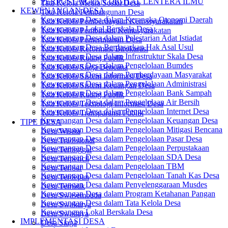
PERPUSTAKAAN DIGITAL LENTERA ILMU
Tata Kelola Media Sosial Desa
KEWENANGAN DESA
Tata Kelola Pembangunan Desa
Kewenangan Desa dalam Kerangka Otonomi Daerah
Tata Kelola Pemberdayaan Kemasyarakatan
Kewenangan Lokal Berskala Desa
Tata Kelola Pembinaan Kemasyarakatan
Kewenangan Desa dalam Pelestarian Adat Istiadat
Tata Kelola Pemerintahan Desa
Kewenangan Desa Berdasarkan Hak Asal Usul
Tata Kelola Reformasi Birokarasi
Kewenangan Desa dalam Infrastruktur Skala Desa
Tata Kelola Ruang Publik
Kewenangan Desa dalam Pengelolaan Bumdes
Tata Kelola Siaga Bencana
Kewenangan Desa dalam Pemberdayaan Masyarakat
Tata Kelola Sistem Informasi Desa
Kewenangan Desa dalam Pengelolaan Administrasi
Tata Kelola Sistem Keuangan Desa
Kewenangan Desa dalam Pengelolaan Bank Sampah
Tata Kelola Ruang Publik
Kewenangan Desa dalam Pengelolaan Air Bersih
Tata Kelola Teknologi Informasi Desa
Kewenangan Desa dalam Pengelolaan Internet Desa
Tata Kelola Transparansi Publik
Kewenangan Desa dalam Pengelolaan Keuangan Desa
TIPE DESA
Kewenangan Desa dalam Pengelolaan Mitigasi Bencana
Desa Wisata
Kewenangan Desa dalam Pengelolaan Pasar Desa
Desa Tradisional
Kewenangan Desa dalam Pengelolaan Perpustakaan
Desa Tertinggal
Kewenangan Desa dalam Pengelolaan SDA Desa
Desa Terpencil
Kewenangan Desa dalam Pengelolaan TBM
Desa Terluar
Kewenangan Desa dalam Pengelolaan Tanah Kas Desa
Desa Terdepan
Kewenangan Desa dalam Penyelenggaraan Musdes
Desa Tematik
Kewenangan Desa dalam Program Ketahanan Pangan
Desa Swasembada
Kewenangan Desa dalam Tata Kelola Desa
Desa Swakarya
Kewenangan Lokal Berskala Desa
Desa Swadaya
IMPLEMENTASI DESA
Desa Siaga